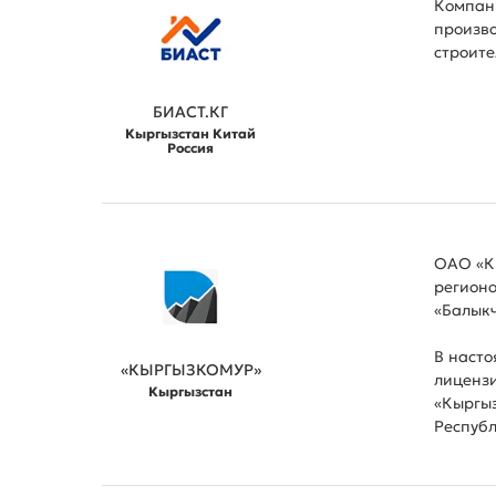
Компани
произво
строите
БИАСТ.КГ
Кыргызстан Китай
Россия
ОАО «Кы
регионо
«Балыкч
В насто
«КЫРГЫЗКОМУР»
лицензи
Кыргызстан
«Кыргыз
Республ