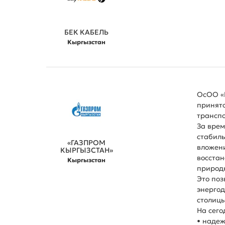
БЕК КАБЕЛЬ
Кыргызстан
ОсОО «Г
принято
транспо
За врем
стабиль
«ГАЗПРОМ
вложени
КЫРГЫЗСТАН»
восстан
Кыргызстан
природн
Это поз
энергод
столицы
На сего
• надеж