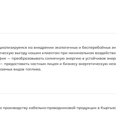
циализируемся на внедрении экологичных и бесперебойных э
ическую выгоду нашим клиентам при минимальном воздейств
фия — преобразовывать солнечную энергию в устойчивое эне
— предоставить частным лицам и бизнесу энергетическую нез
паемых видов топлива.
о производству кабельно-проводниковой продукции в Кыргыз