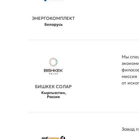
ЭНЕРГОКОМПЛЕКТ
Беларусь
Мы спе
эконом
филосо
миссия 
от иско
БИШКЕК СОЛАР
Кыргызстан,
Россия
Завод п