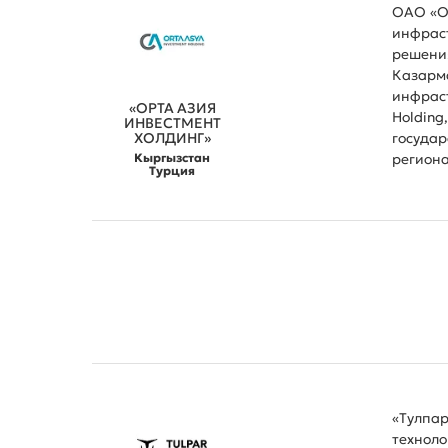
ОАО «Ор
инфрас
решения
Казарм
инфраст
«ОРТА АЗИЯ
Holding
ИНВЕСТМЕНТ
ХОЛДИНГ»
государ
Кыргызстан
региона
Турция
«Тулпар
техноло