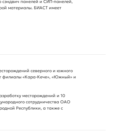
о сэндвич панелей и СИП-панелей,
трой материалы. БИАСТ имеет
есторождений северного и южного
ят филиалы «Кара-Кече», «Южный» и
азработку месторождений и 10
дународного сотрудничества ОАО
одной Республики, а также с