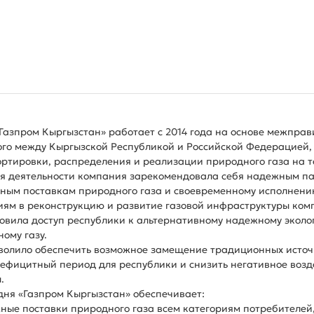
азпром Кыргызстан» работает с 2014 года на основе межправ
го между Кыргызской Республикой и Российской Федерацией, 
ртировки, распределения и реализации природного газа на т
я деятельности компания зарекомендовала себя надежным па
ным поставкам природного газа и своевременному исполнени
ям в реконструкцию и развитие газовой инфраструктуры ком
овила доступ республики к альтернативному надежному эколог
ому газу.
волило обеспечить возможное замещение традиционных источн
ефицитный период для республики и снизить негативное возд
.
дня «Газпром Кыргызстан» обеспечивает:
ные поставки природного газа всем категориям потребителей,