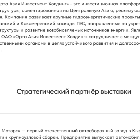
та Азия Инвестмент Холдинг» – это инвестиционная платформ
труктуры, ориентированная на Центральную Азию, реализующ
. Компания развивает крупные гидроэнергетические проекты
анский и Кокомеренский каскады ГЭС, направленные на укре
руктуры и развитие возобновляемых источников энергии. Явля
, ОАО «Орта Азия Инвестмент Холдинг» сотрудничает с межд
ственными органами в целях устойчивого развития и долгосро
.
Стратегический партнёр выставки
 Моторс» — первый отечественный автосборочный завод в Кы
гии крупноузловой сборки. Предприятие выпускает автомобили 