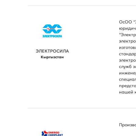
ОсОО “Э
юридиче
“Электр
электро
изготов
ЭЛЕКТРОСИЛА
стандар
Кыргызстан
электро
служб э
инженер
специа
предста
нашей к
Произв