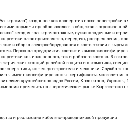
лектросила”, созданное как кооператив после перестройки в С
скими нормами преобразовалось в общество с ограниченной 
осила” сегодня - электромонтажные, пусконаладочные и строи
энергетики плюс производство, передача, распределение, пр
ление и сборка электрооборудования в соответствии с кырг
тами. Персонал предприятия состоит из высококвалифициров
энергетики как инженерного, так и рабочего состава. В сост
лектрических станций релейной защиты и автоматики, специа
а- энергетики, инженера-строители и механики. Служба техни
листы имеют квалифицированные сертификаты. многолетние п
вителями крупнейших заводов России, Казахстана, Украины, 
омпании применить на энергетическом рынке Кыргызстана но
одство и реализация кабельно-проводниковой продукции