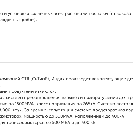
а и установка солнечных электростанций под ключ (от заказ
ладочных работ).
компаний CTR (СиТиаР), Индия производит комплектующие дл
.
ыми продуктями являются:
ная система предотвращения взрывов и пожаротушения для т
ью до 1500MVA, класс напряжения до 765kV. Система поставле
8.000 штук. За время эксплуатации система предотвратила вз
орматорах, мощностью до 500MVA, напряжением до 400kV
для трансформаторов до 500 МВА и до 400 кВ.