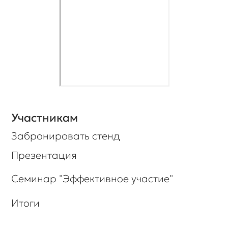
Участникам
Забронировать стенд
Презентация
Семинар "Эффективное участие"
Итоги
Партнерам
Подать заявку на партнерство
Партнерские возможности
Презентация
Наши проекты
Знаете ли вы, что у нас есть
рассылка новостей? Подпишитесь, и
мы будем держать вас в
курсе важной информации.